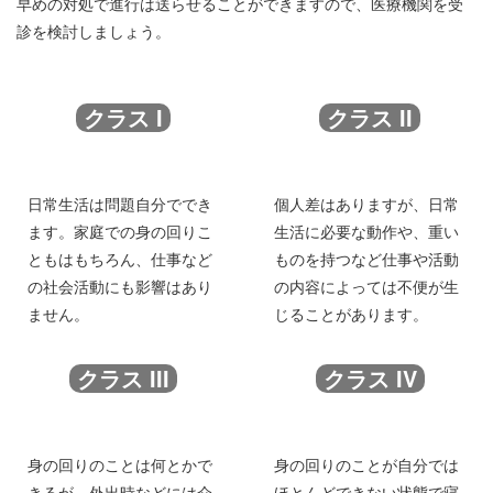
早めの対処で進行は送らせることができますので、医療機関を受
診を検討しましょう。
クラス I
クラス II
日常生活は問題自分ででき
個人差はありますが、日常
ます。家庭での身の回りこ
生活に必要な動作や、重い
ともはもちろん、仕事など
ものを持つなど仕事や活動
の社会活動にも影響はあり
の内容によっては不便が生
ません。
じることがあります。
クラス III
クラス IV
身の回りのことは何とかで
身の回りのことが自分では
きるが、外出時などには介
ほとんどできない状態で寝