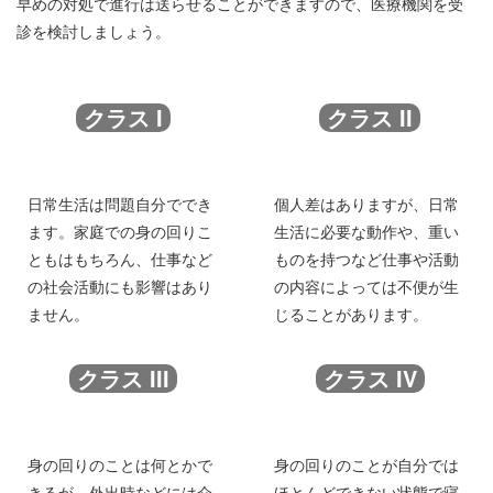
早めの対処で進行は送らせることができますので、医療機関を受
診を検討しましょう。
クラス I
クラス II
日常生活は問題自分ででき
個人差はありますが、日常
ます。家庭での身の回りこ
生活に必要な動作や、重い
ともはもちろん、仕事など
ものを持つなど仕事や活動
の社会活動にも影響はあり
の内容によっては不便が生
ません。
じることがあります。
クラス III
クラス IV
身の回りのことは何とかで
身の回りのことが自分では
きるが、外出時などには介
ほとんどできない状態で寝